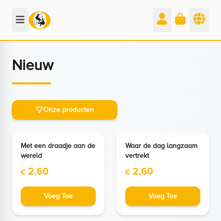
Nieuw
Onze producten
NIEUW
NIEUW
Met een draadje aan de
Waar de dag langzaam
wereld
vertrekt
2,60
2,60
€
€
Voeg Toe
Voeg Toe