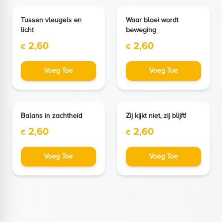
NIEUW
NIEUW
Tussen vleugels en
Waar bloei wordt
licht
beweging
2,60
2,60
€
€
Voeg Toe
Voeg Toe
NIEUW
NIEUW
Balans in zachtheid
Zij kijkt niet, zij blijft!
2,60
2,60
€
€
Voeg Toe
Voeg Toe